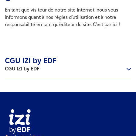
En tant que visiteur de notre site Internet, nous vous
informons quant à nos règles d’utilisation et à notre
responsabilité en tant qu’éditeur du site. C’est par ici !
CGU IZI by EDF
CGU IZI by EDF
Mentions légales – Conditions Générales d’Utilisation
Informations légales
IZI by EDF
– Société par actions simplifiée (SAS)
Au capital de 5 861 600,00 euros
Immatriculée au Registre du Commerce et des Sociétés
d’Evry sous le numéro 444 768 550
TVA intracommunautaire FR46444768550
et dont le siège social est situé :