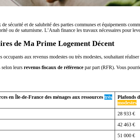
e sécurité et de salubrité des parties communes et équipements commun
ubrité ou de saturnisme. L’Anah finance les travaux nécessaires pour le
ciaires de Ma Prime Logement Décent
s occupants aux revenus modestes ou très modestes, souhaitant réaliser
s selon leurs
revenus fiscaux de référence
par part (RFR). Vous pourrie
.
rces en Île-de-France
des ménages aux ressources
très
Plafonds d
modestes
28 933 €
42 463 €
51 000 €