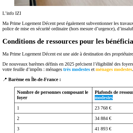
L’info IZI
Ma Prime Logement Décent peut également subventionner les travaux d
police de mise en sécurité ordinaire (hors mesure d’urgence), d’insal
Conditions de ressources pour les bénéfi
Ma Prime Logement Décent est une aide à destination des propriétaire
De nouveaux barèmes définis en 2025 précisent l’éligibilité des foyer
votre feuille d’impôts : ménages
très modestes
et
ménages modestes
📍
Barème en Île-de-France :
Nombre de personnes composant le
Plafonds de ressou
foyer
modestes
1
23 768 €
2
34 884 €
3
41 893 €