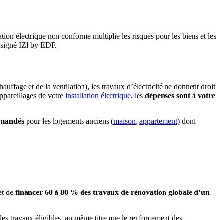
tion électrique
non conforme multiplie les risques pour les biens et les
e signé IZI by EDF.
fage et de la ventilation), les travaux d’électricité ne donnent droit
appareillages de votre
installation électrique
, les
dépenses sont à votre
ommandés
pour les logements anciens (
maison
,
appartement
) dont
et de
financer 60 à 80 % des travaux de rénovation globale d’un
e des travaux éligibles, au même titre que le renforcement des