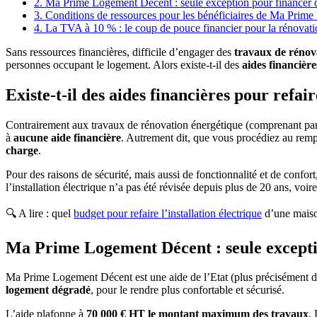
2. Ma Prime Logement Décent : seule exception pour financer de
3. Conditions de ressources pour les bénéficiaires de Ma Pri
4. La TVA à 10 % : le coup de pouce financier pour la rénovati
Sans ressources financières, difficile d’engager des
travaux de rénova
personnes occupant le logement. Alors existe-t-il des
aides financières
Existe-t-il des aides financières pour refai
Contrairement aux travaux de rénovation énergétique (comprenant par ex
à
aucune aide financière
. Autrement dit, que vous procédiez au remp
charge
.
Pour des raisons de sécurité, mais aussi de fonctionnalité et de confort
l’installation électrique n’a pas été révisée depuis plus de 20 ans, voir
🔍 A lire : quel
budget pour refaire l’installation électrique
d’une mais
Ma Prime Logement Décent : seule exceptio
Ma Prime Logement Décent est une aide de l’Etat (plus précisément de
logement dégradé
, pour le rendre plus confortable et sécurisé.
L’aide plafonne à
70 000 € HT le montant maximum des travaux
.