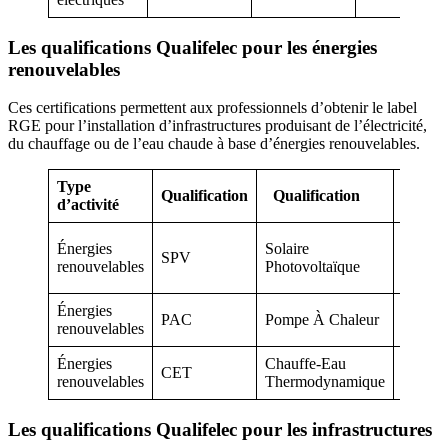
Les qualifications Qualifelec pour les énergies
renouvelables
Ces certifications permettent aux professionnels d’obtenir le label
RGE pour l’installation d’infrastructures produisant de l’électricité,
du chauffage ou de l’eau chaude à base d’énergies renouvelables.
Type
Qualification
Qualification
Certifi
d’activité
IRVE1
Énergies
Solaire
SPV
IRVE2
renouvelables
Photovoltaïque
IRVE3
Énergies
PAC
Pompe À Chaleur
RGE
renouvelables
Énergies
Chauffe-Eau
CET
RGE
renouvelables
Thermodynamique
Les qualifications Qualifelec pour les infrastructures