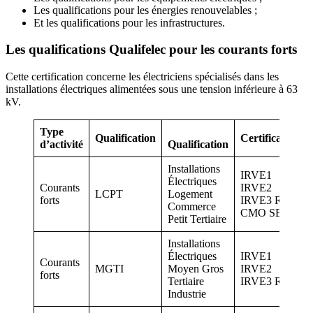
Les qualifications pour les énergies renouvelables ;
Et les qualifications pour les infrastructures.
Les qualifications Qualifelec pour les courants forts
Cette certification concerne les électriciens spécialisés dans les
installations électriques alimentées sous une tension inférieure à 63
kV.
Type
Qualification
Certifications
d’activité
Qualification
Installations
IRVE1
Électriques
Courants
IRVE2
LCPT
Logement
forts
IRVE3 RGE
Commerce
CMO SEH
Petit Tertiaire
Installations
Électriques
IRVE1
Courants
MGTI
Moyen Gros
IRVE2
forts
Tertiaire
IRVE3 RGE
Industrie