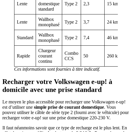
Lente
domestique
Type 2
2,3
15 km
standard
Wallbox
Lente
Type 2
3,7
24 km
monophasé
Wallbox
Standard
Type 2
7,4
46 km
monophasé
Chargeur
Combo
Rapide
courant
50
260 km
CCS
continu
Ces informations sont fournies à titre indicatif.
R
echarger votre Volkswagen e-up! à
domicile avec une prise standard
Le moyen le plus accessible pour recharger une Volkswagen e-up!
est d’utiliser une
simple prise de courant domestique
. Vous
pouvez utiliser le câble de série type 2 (fourni avec le véhicule) pour
recharger votre e-up! sur une prise domestique 220-230 V.
Il faut néanmoins savoir que ce type de recharge est le plus lent. En