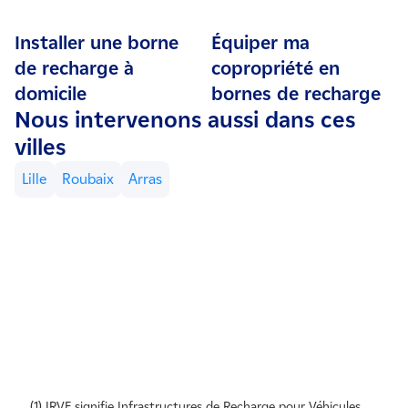
installateurs sur notre cahier des charges et notre modèle
installation électrique soit de type monophasé ou
recontactent dans les meilleurs délais pour vérifier
de pose de bornes de recharge.
Installer une borne
Équiper ma
triphasé.
l'éligibilité de votre entreprise, selon nos critères de
sélection.
de recharge à
copropriété en
domicile
bornes de recharge​
Nous intervenons aussi dans ces
villes
Lille
Roubaix
Arras
(1) IRVE signifie Infrastructures de Recharge pour Véhicules