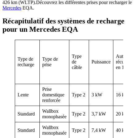
426 km (WLTP).Découvrez les différentes prises pour recharger le
Mercedes
EQA.
​Récapitulatif des systèmes de recharge
pour un Mercedes EQA
Type
Autonomie
Type de
Type de
de
Puissance
récupérée
recharge
prise
câble
en 1 heure
Prise
Lente
domestique
Type 2
3 kW
16 km
renforcée
Wallbox
Standard
Type 2
3,7 kW
20 km
monophasée
Wallbox
Standard
Type 2
7,4 kW
40 km
monophasée