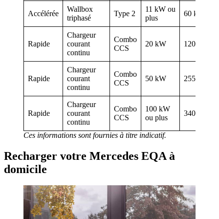
Wallbox
11 kW ou
Accélérée
Type 2
60 km
triphasé
plus
Chargeur
Combo
Rapide
courant
20 kW
120 km
CCS
continu
Chargeur
Combo
Rapide
courant
50 kW
255 km
CCS
continu
Chargeur
Combo
100 kW
Rapide
courant
340 km
CCS
ou plus
continu
Ces informations sont fournies à titre indicatif.
​Recharger votre Mercedes EQA à
domicile