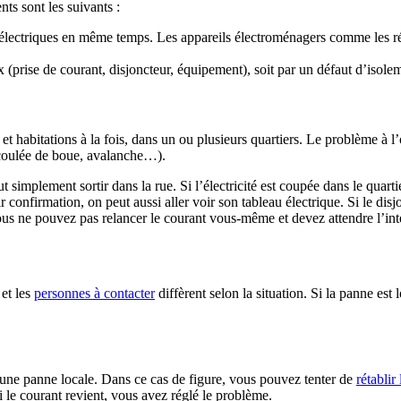
ts sont les suivants :
s électriques en même temps. Les appareils électroménagers comme les réf
x (prise de courant, disjoncteur, équipement), soit par un défaut d’isole
t habitations à la fois, dans un ou plusieurs quartiers. Le problème à l’o
 coulée de boue, avalanche…).
 simplement sortir dans la rue. Si l’électricité est coupée dans le quar
r confirmation, on peut aussi aller voir son tableau électrique. Si le disj
ous ne pouvez pas relancer le courant vous-même et devez attendre l’inte
et les
personnes à contacter
diffèrent selon la situation. Si la panne est
’une panne locale. Dans ce cas de figure, vous pouvez tenter de
rétablir
i le courant revient, vous avez réglé le problème.