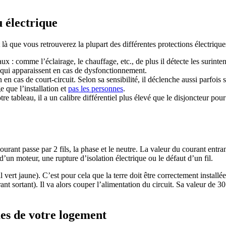
u électrique
t là que vous retrouverez la plupart des différentes protections électriqu
ux : comme l’éclairage, le chauffage, etc., de plus il détecte les surintensi
es qui apparaissent en cas de dysfonctionnement.
n en cas de court-circuit. Selon sa sensibilité, il déclenche aussi parfo
e que l’installation et
pas les personnes
.
tre tableau, il a un calibre différentiel plus élevé que le disjoncteur pou
rant passe par 2 fils, la phase et le neutre. La valeur du courant entrant 
un moteur, une rupture d’isolation électrique ou le défaut d’un fil.
il vert jaune). C’est pour cela que la terre doit être correctement install
rant sortant). Il va alors couper l’alimentation du circuit. Sa valeur de
ues de votre logement