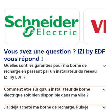
Vous avez une question ? IZI by EDF
vous répond !
Quelles sont les garanties pour ma borne de
recharge en passant par un installateur du réseau
IZI by EDF ?
Passer par un installateur de borne de recharge pour
Comment être sûr qu'un installateur de borne
voiture électrique, c'est un accompagnement de bout en
électrique soit bien disponible dans ma ville ?
bout dans votre projet. Conseils, devis personnalisé, visite
technique préalable à la pose, installation de la borne et
Pour savoir si un électricien qualifié IRVE partenaire d’IZI
J'ai déjà acheté ma borne de recharge. Puis-je