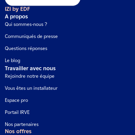
équiper d’une borne de recharge. Nos conseillers IZI by
IZI by EDF
EDF sont là pour accompagner votre syndic de
A propos
copropriété et choisir la solution la plus adaptée aux
Qui sommes-nous ?
besoins des copropriétaires.
Communiqués de presse
Questions réponses
Le blog
Travailler avec nous
Rejoindre notre équipe
Vous êtes un installateur
Espace pro
Portail IRVE
Nos partenaires
Nos offres