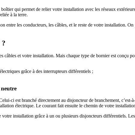
it boîtier qui permet de relier votre installation avec les réseaux extérieu
liée à la terre.
n entre les conducteurs, les câbles, et le reste de votre installation. 
 ?
s câbles et votre installation. Mais chaque type de bornier est conçu po
électriques grâce à des interrupteurs différentiels ;
 neutre
elui-ci est branché directement au disjoncteur de branchement, c’est-à-di
allation électrique. Le courant fait ensuite le chemin de votre installatio
otre installation grâce à un ou plusieurs disjoncteurs différentiels. Les