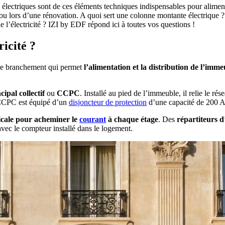
électriques sont de ces éléments techniques indispensables pour alimenter
 lors d’une rénovation. A quoi sert une colonne montante électrique ? Po
e l’électricité ? IZI by EDF répond ici à toutes vos questions !
icité ?
 le branchement qui permet
l’alimentation et la distribution de l’imm
cipal collectif
ou
CCPC
. Installé au pied de l’immeuble, il relie le ré
 CCPC est équipé d’un
disjoncteur de protection
d’une capacité de 200 A
icale pour acheminer le
courant
à chaque étage
. Des
répartiteurs d
 avec le compteur installé dans le logement.