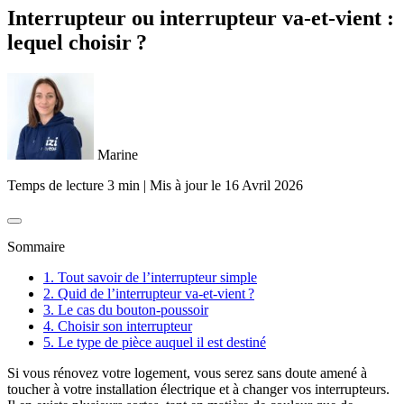
Interrupteur ou interrupteur va-et-vient :
lequel choisir ?
Marine
Temps de lecture 3 min
|
Mis à jour le
16 Avril 2026
Sommaire
1. Tout savoir de l’interrupteur simple
2. Quid de l’interrupteur va-et-vient ?
3. Le cas du bouton-poussoir
4. Choisir son interrupteur
5. Le type de pièce auquel il est destiné
Si vous rénovez votre logement, vous serez sans doute amené à
toucher à votre installation électrique et à changer vos interrupteurs.