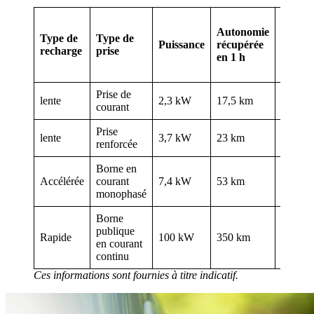
Temps
Autonomie
de
Type de
Type de
Puissance
récupérée
rechar
recharge
prise
en 1 h
de 20 
100 %
Prise de
lente
2,3 kW
17,5 km
19h
courant
Prise
lente
3,7 kW
23 km
14h
renforcée
Borne en
Accélérée
courant
7,4 kW
53 km
6h
monophasé
Borne
publique
Rapide
100 kW
350 km
0h45
en courant
continu
Ces informations sont fournies à titre indicatif.