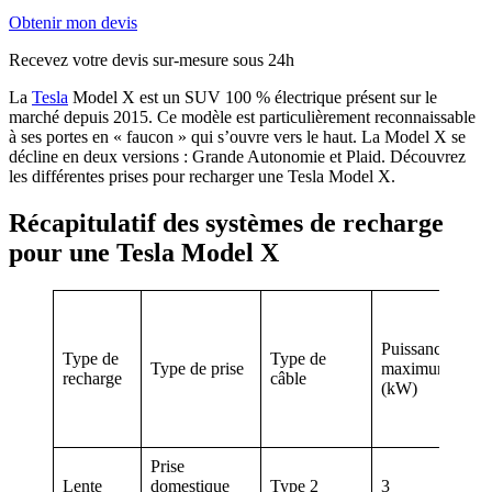
Obtenir mon devis
Recevez votre devis sur-mesure sous 24h
La
Tesla
Model X est un SUV 100 % électrique présent sur le
marché depuis 2015. Ce modèle est particulièrement reconnaissable
à ses portes en « faucon » qui s’ouvre vers le haut. La Model X se
décline en deux versions : Grande Autonomie et Plaid. Découvrez
les différentes prises pour recharger une Tesla Model X.
​Récapitulatif des systèmes de recharge
pour une Tesla Model X
Au
Puissance
Type de
Type de
réc
Type de prise
maximum
recharge
câble
en 
(kW)
(*)
Prise
Lente
domestique
Type 2
3
15