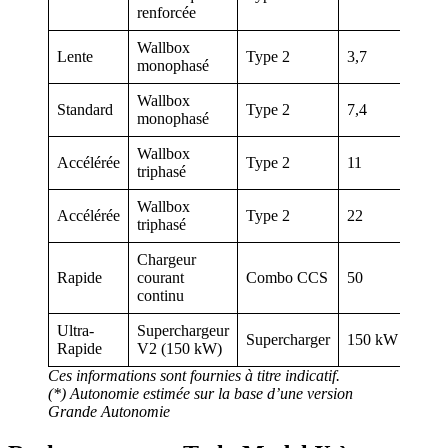
renforcée
Wallbox
Lente
Type 2
3,7
19
monophasé
Wallbox
Standard
Type 2
7,4
38
monophasé
Wallbox
Accélérée
Type 2
11
57
triphasé
Wallbox
Accélérée
Type 2
22
84
triphasé
Chargeur
Rapide
courant
Combo CCS
50
27
continu
Ultra-
Superchargeur
Supercharger
150 kW
51
Rapide
V2 (150 kW)
Ces informations sont fournies à titre indicatif.
(*) Autonomie estimée sur la base d’une version
Grande Autonomie