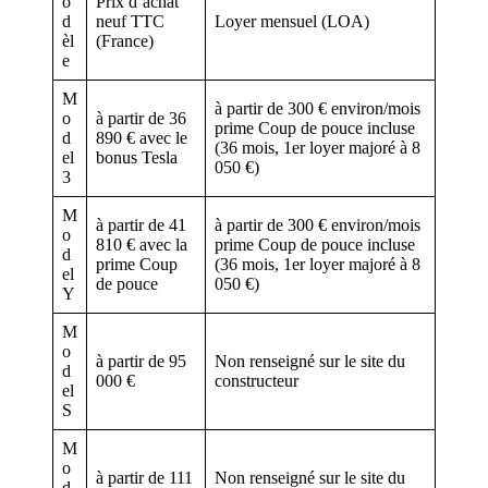
o
Prix d’achat
d
neuf TTC
Loyer mensuel (LOA)
èl
(France)
e
M
à partir de 300 € environ/mois
o
à partir de 36
prime Coup de pouce incluse
d
890 € avec le
(36 mois, 1er loyer majoré à 8
el
bonus Tesla
050 €)
3
M
à partir de 41
à partir de 300 € environ/mois
o
810 € avec la
prime Coup de pouce incluse
d
prime Coup
(36 mois, 1er loyer majoré à 8
el
de pouce
050 €)
Y
M
o
à partir de 95
Non renseigné sur le site du
d
000 €
constructeur
el
S
M
o
à partir de 111
Non renseigné sur le site du
d