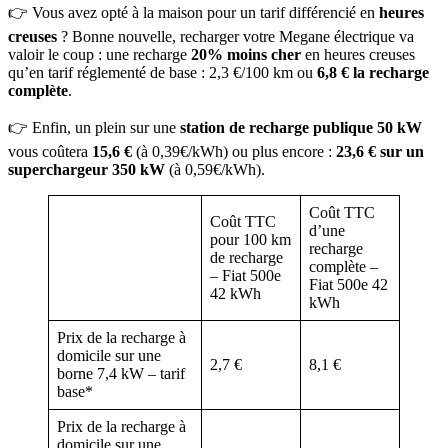
👉 Vous avez opté à la maison pour un tarif différencié en
heures
creuses
? Bonne nouvelle, recharger votre Megane électrique va
valoir le coup : une recharge
20% moins cher
en heures creuses
qu’en tarif réglementé de base : 2,3 €/100 km ou
6,8 € la recharge
complète
.
👉 Enfin, un plein sur une
station de recharge publique 50 kW
vous coûtera
15,6 €
(à 0,39€/kWh) ou plus encore :
23,6 € sur un
superchargeur 350 kW
(à 0,59€/kWh).
Coût TTC
Coût TTC
d’une
pour 100 km
recharge
de recharge
complète –
– Fiat 500e
Fiat 500e 42
42 kWh
kWh
Prix de la recharge à
domicile sur une
2,7 €
8,1 €
borne 7,4 kW – tarif
base*
Prix de la recharge à
domicile sur une