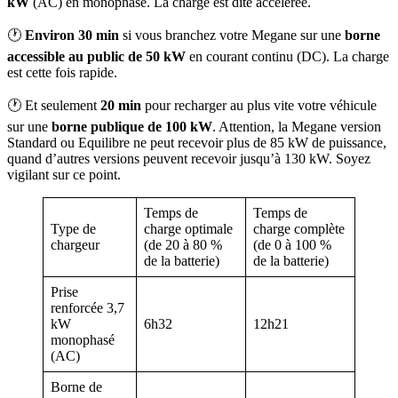
kW
(AC) en monophasé. La charge est dite accélérée.
🕐
Environ 30 min
si vous branchez votre Megane sur une
borne
accessible au public de 50 kW
en courant continu (DC). La charge
est cette fois rapide.
🕐 Et seulement
20 min
pour recharger au plus vite votre véhicule
sur une
borne publique de 100 kW
. Attention, la Megane version
Standard ou Equilibre ne peut recevoir plus de 85 kW de puissance,
quand d’autres versions peuvent recevoir jusqu’à 130 kW. Soyez
vigilant sur ce point.
Temps de
Temps de
Type de
charge optimale
charge complète
chargeur
(de 20 à 80 %
(de 0 à 100 %
de la batterie)
de la batterie)
Prise
renforcée 3,7
kW
6h32
12h21
monophasé
(AC)
Borne de