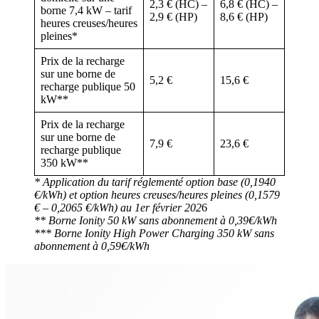
2,3 € (HC) –
6,8 € (HC) –
borne 7,4 kW – tarif
2,9 € (HP)
8,6 € (HP)
heures creuses/heures
pleines*
Prix de la recharge
sur une borne de
5,2 €
15,6 €
recharge publique 50
kW**
Prix de la recharge
sur une borne de
7,9 €
23,6 €
recharge publique
350 kW**
* Application du tarif réglementé option base (0,1940
€/kWh) et option heures creuses/heures pleines (0,1579
€ – 0,2065 €/kWh) au 1er février 202
6
** Borne Ionity 50 kW sans abonnement à 0,39€/kWh
*** Borne Ionity High Power Charging 350 kW sans
abonnement à 0,59€/kWh