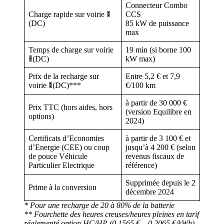
Connecteur Combo
Charge rapide sur voirie 🚦
CCS
(DC)
85 kW de puissance
max
Temps de charge sur voirie
19 min (si borne 100
🚦(DC)
kW max)
Prix de la recharge sur
Entre 5,2 € et 7,9
voirie 🚦(DC)***
€/100 km
à partir de 30 000 €
Prix TTC (hors aides, hors
(version Equilibre en
options)
2024)
Certificats d’Economies
à partir de 3 100 € et
d’Energie (CEE) ou coup
jusqu’à 4 200 € (selon
de pouce Véhicule
revenus fiscaux de
Particulier Electrique
référence)
Supprimée depuis le 2
Prime à la conversion
décembre 2024
* Pour une recharge de 20 à 80% de la batterie
** Fourchette des heures creuses/heures pleines en tarif
réglementé option HC/HP (0,1565 € – 0,2065 €/kWh)