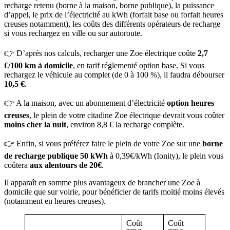
recharge retenu (borne à la maison, borne publique), la puissance
d’appel, le prix de l’électricité au kWh (forfait base ou forfait heures
creuses notamment), les coûts des différents opérateurs de recharge
si vous rechargez en ville ou sur autoroute.
👉 D’après nos calculs, recharger une Zoe électrique coûte
2,7
€/100 km à domicile
, en tarif réglementé option base. Si vous
rechargez le véhicule au complet (de 0 à 100 %), il faudra débourser
10,5 €
.
👉 A la maison, avec un abonnement d’électricité
option heures
creuses
, le plein de votre citadine Zoe électrique devrait vous coûter
moins cher la nuit
, environ 8,8 € la recharge complète.
👉 Enfin, si vous préférez faire le plein de votre Zoe sur une
borne
de recharge publique 50 kWh
à 0,39€/kWh (Ionity), le plein vous
coûtera
aux alentours de 20€
.
Il apparaît en somme plus avantageux de brancher une Zoe à
domicile que sur voirie, pour bénéficier de tarifs moitié moins élevés
(notamment en heures creuses).
Coût
Coût