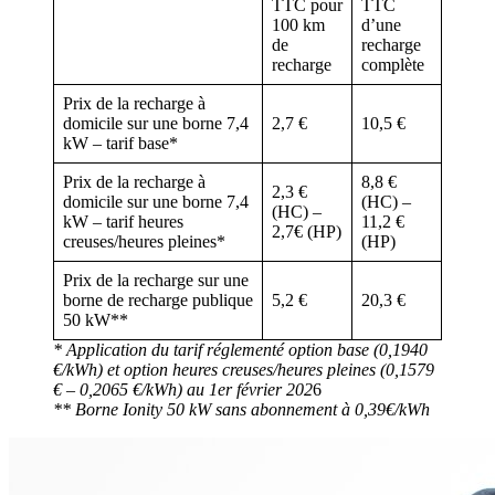
TTC pour
TTC
100 km
d’une
de
recharge
recharge
complète
Prix de la recharge à
domicile sur une borne 7,4
2,7 €
10,5 €
kW – tarif base*
Prix de la recharge à
8,8 €
2,3 €
domicile sur une borne 7,4
(HC) –
(HC) –
kW – tarif heures
11,2 €
2,7€ (HP)
creuses/heures pleines*
(HP)
Prix de la recharge sur une
borne de recharge publique
5,2 €
20,3 €
50 kW**
* Application du tarif réglementé option base (0,1940
€/kWh) et option heures creuses/heures pleines (0,1579
€ – 0,2065 €/kWh) au 1er février 202
6
** Borne Ionity 50 kW sans abonnement à 0,39€/kWh