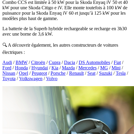
Combo CCS est limitée à 50 kW pour la Skoda Enyaq iV 50 et 40
kW pour une Skoda Citigo e iV. Elle monte toutefois à 100 kW de
puissance pour la Skoda Enyaq iV 60 et jusqu’à 125 kW pour les
modèles plus haut de gamme.
La batterie de la Superb hybride rechargeable se recharge en 3h30
avec une borne de 3,6 kW.
🔍 A découvrir également, les autres constructeurs de voitures
électriques :
Audi
/
BMW
/
Citroën
/
Cupra
/
Dacia
/
DS Automobiles
/
Fiat
/
Ford
/
Honda
/
Hyundai
/
Kia
/
Mazda
/
Mercedes
/
MG
/
Mini
/
Nissan
/
Opel
/
Peugeot
/
Porsche
/
Renault
/
Seat
/
Suzuki
/
Tesla
/
Toyota
/
Volkswagen
/
Volvo