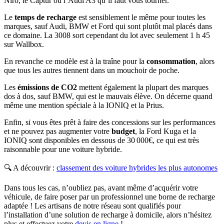
Niro, le Captur ou l’Audi A3 qu’il faut vous tourner.
Le
temps de recharge
est sensiblement le même pour toutes les
marques, sauf Audi, BMW et Ford qui sont plutôt mal placés dans
ce domaine. La 3008 sort cependant du lot avec seulement 1 h 45
sur Wallbox.
En revanche ce modèle est à la traîne pour la
consommation
, alors
que tous les autres tiennent dans un mouchoir de poche.
Les
émissions de CO2
mettent également la plupart des marques
dos à dos, sauf BMW, qui est le mauvais élève. On décerne quand
même une mention spéciale à la IONIQ et la Prius.
Enfin, si vous êtes prêt à faire des concessions sur les performances
et ne pouvez pas augmenter votre
budget
, la Ford Kuga et la
IONIQ sont disponibles en dessous de 30 000€, ce qui est très
raisonnable pour une voiture hybride.
🔍 A découvrir :
classement des voiture hybrides les plus autonomes
Dans tous les cas, n’oubliez pas, avant même d’acquérir votre
véhicule, de faire poser par un professionnel une borne de recharge
adaptée ! Les artisans de notre réseau sont qualifiés pour
l’installation d’une solution de recharge à domicile, alors n’hésitez
plus et effectuez votre
devis en ligne
!