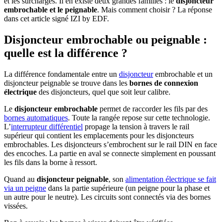
et les surcharges. Il en existe deux grandes familles : le
disjoncteur
embrochable et le peignable
. Mais comment choisir ? La réponse
dans cet article signé IZI by EDF.
Disjoncteur embrochable ou peignable :
quelle est la différence ?
La différence fondamentale entre un
disjoncteur
embrochable et un
disjoncteur peignable se trouve dans les
bornes de connexion
électrique
des disjoncteurs, quel que soit leur calibre.
Le
disjoncteur embrochable
permet de raccorder les fils par des
bornes automatiques
. Toute la rangée repose sur cette technologie.
L’
interrupteur différentiel
propage la tension à travers le rail
supérieur qui contient les emplacements pour les disjoncteurs
embrochables. Les disjoncteurs s’embrochent sur le rail DIN en face
des encoches. La partie en aval se connecte simplement en poussant
les fils dans la borne à ressort.
Quand au
disjoncteur peignable
, son
alimentation électrique se fait
via un peigne
dans la partie supérieure (un peigne pour la phase et
un autre pour le neutre). Les circuits sont connectés via des bornes
vissées.