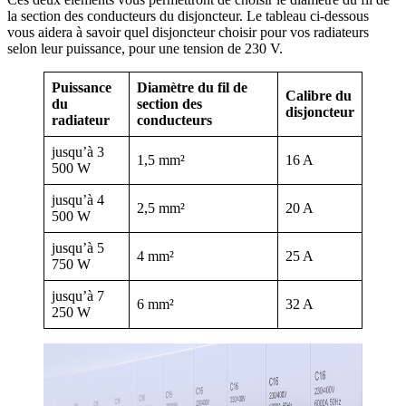
la section des conducteurs du disjoncteur. Le tableau ci-dessous
vous aidera à savoir quel disjoncteur choisir pour vos radiateurs
selon leur puissance, pour une tension de 230 V.
Puissance
Diamètre du fil de
Calibre du
du
section des
disjoncteur
radiateur
conducteurs
jusqu’à 3
1,5 mm²
16 A
500 W
jusqu’à 4
2,5 mm²
20 A
500 W
jusqu’à 5
4 mm²
25 A
750 W
jusqu’à 7
6 mm²
32 A
250 W