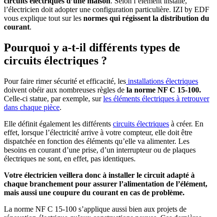
circuits électriques d’une maison
. Selon l’élément installé,
l’électricien doit adopter une configuration particulière. IZI by EDF
vous explique tout sur les
normes qui régissent la distribution du
courant
.
Pourquoi y a-t-il différents types de
circuits électriques ?
Pour faire rimer sécurité et efficacité, les
installations électriques
doivent obéir aux nombreuses règles de
la norme NF C 15-100.
Celle-ci statue, par exemple, sur
les éléments électriques à retrouver
dans chaque pièce
.
Elle définit également les différents
circuits électriques
à créer. En
effet, lorsque l’électricité arrive à votre compteur, elle doit être
dispatchée en fonction des éléments qu’elle va alimenter. Les
besoins en courant d’une prise, d’un interrupteur ou de plaques
électriques ne sont, en effet, pas identiques.
Votre électricien veillera donc à installer le circuit adapté à
chaque branchement pour assurer l’alimentation de l’élément,
mais aussi une coupure du courant en cas de problème.
La norme NF C 15-100 s’applique aussi bien aux projets de