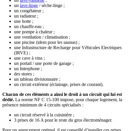
un
lave-vaisselle
;
un
lave-linge
/ sèche-linge ;
un congélateur ;
un radiateur ;
une hotte ;
un chauffe-eau ;
une pompe à chaleur ;
une ventilation / climatisation ;
une piscine (idem pour les saunas) ;
une Infrastructure de Recharge pour Véhicules Electriques
(IRVE) ;
une cave à vins ;
un portail / une porte de garage ;
un Interphone ;
des stores ;
un tableau divisionnaire ;
un circuit extérieur (éclairage, prises de courant).
Chacun de ces éléments a ainsi le droit à un circuit qui lui est
dédié.
La norme NF C 15-100 impose, pour chaque logement, la
présence minimum de 4 circuits spécialisés :
un circuit réservé à la cuisinière ;
3 prises de 16 A pour le reste du gros électroménager.
Pour un agencement optimal, il est conseillé d’installer ces prises