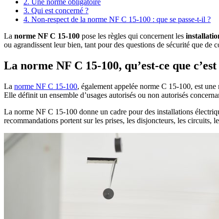
2. Une norme obligatoire
3. Qui est concerné ?
4. Non-respect de la norme NF C 15-100 : que se passe-t-il ?
La
norme NF C 15-100
pose les règles qui concernent les
installati
ou agrandissent leur bien, tant pour des questions de sécurité que de 
La norme NF C 15-100, qu’est-ce que c’est
La
norme NF C 15-100
, également appelée norme C 15-100, est une nor
Elle définit un ensemble d’usages autorisés ou non autorisés concernant
La norme NF C 15-100 donne un cadre pour des installations électrique
recommandations portent sur les prises, les disjoncteurs, les circuits, 