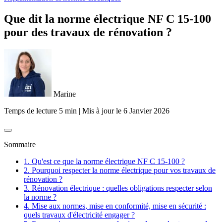
Que dit la norme électrique NF C 15-100
pour des travaux de rénovation ?
Marine
Temps de lecture 5 min
|
Mis à jour le
6 Janvier 2026
Sommaire
1. Qu'est ce que la norme électrique NF C 15-100 ?
2. Pourquoi respecter la norme électrique pour vos travaux de
rénovation ?
3. Rénovation électrique : quelles obligations respecter selon
la norme ?
4. Mise aux normes, mise en conformité, mise en sécurité :
quels travaux d'électricité engager ?