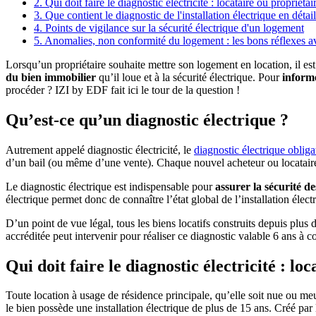
2. Qui doit faire le diagnostic électricité : locataire ou propriétai
3. Que contient le diagnostic de l'installation électrique en détail
4. Points de vigilance sur la sécurité électrique d'un logement
5. Anomalies, non conformité du logement : les bons réflexes a
Lorsqu’un propriétaire souhaite mettre son logement en location, il est
du bien immobilier
qu’il loue et à la sécurité électrique. Pour
informe
procéder ? IZI by EDF fait ici le tour de la question !
Qu’est-ce qu’un diagnostic électrique ?
Autrement appelé diagnostic électricité, le
diagnostic électrique obliga
d’un bail (ou même d’une vente). Chaque nouvel acheteur ou locataire
Le diagnostic électrique est indispensable pour
assurer la sécurité d
électrique permet donc de connaître l’état global de l’installation élec
D’un point de vue légal, tous les biens locatifs construits depuis plus 
accréditée peut intervenir pour réaliser ce diagnostic valable 6 ans à 
Qui doit faire le diagnostic électricité : lo
Toute location à usage de résidence principale, qu’elle soit nue ou meub
le bien possède une installation électrique de plus de 15 ans. Créé par l