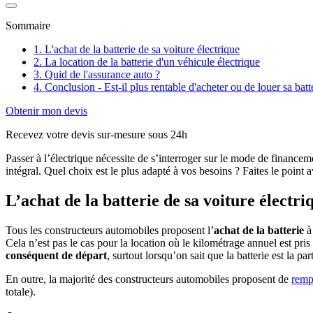
Sommaire
1. L'achat de la batterie de sa voiture électrique
2. La location de la batterie d'un véhicule électrique
3. Quid de l'assurance auto ?
4. Conclusion - Est-il plus rentable d'acheter ou de louer sa batt
Obtenir mon devis
Recevez votre devis sur-mesure sous 24h
Passer à l’électrique nécessite de s’interroger sur le mode de financeme
intégral. Quel choix est le plus adapté à vos besoins ? Faites le point
L’achat de la batterie de sa voiture électri
Tous les constructeurs automobiles proposent l’
achat de la batterie
à 
Cela n’est pas le cas pour la location où le kilométrage annuel est pr
conséquent de départ
, surtout lorsqu’on sait que la batterie est la p
En outre, la majorité des constructeurs automobiles proposent de
remp
totale).