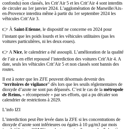
confondu) non classés, les Crit’Air 5 et les Crit’Air 4 sont interdits
de circuler au 1er janvier 2024. L’agglomération de Marseille/Aix-
en-Provence interdira même à partir du 1er septembre 2024 les
véhicules Crit’Air 3.
👉 À
Saint-Etienne
, le dispositif ne concerne en 2024 pour
l’instant que les poids lourds et les véhicules utilitaires (pas les
voitures particulières, ni les deux-roues).
👉 A
Nice
, le calendrier a été assoupli. L’amélioration de la qualité
de l’air a en effet repoussé l’interdiction des voitures Crit’Air 4. A
date, seuls les véhicules Crit’Air 5 et non classés sont bannis des
routes.
Il est à noter que les ZFE peuvent désormais devenir des
“
territoires de vigilance
” dès lors que les seuils réglementaires de
dioxyde d’azote ne sont pas dépassés. C’est le cas de la
métropole
de Reims,
« récompensée » par ses efforts,
qui a pu décaler son
calendrier de restrictions à 2029.
L’info IZI
L’interdiction peut être levée dans la ZFE si les concentrations de
dioxyde d’azote sont inférieures ou égales à 10 μg/m3 par mois