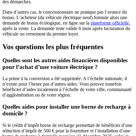
des démarches.
Dans d’autres cas, le concessionnaire ne pratique pas l’avance du
bonus. L’acheteur (du véhicule électrique neuf) formule alors une
demande de bonus écologique, en ligne sur la
plateforme officielle
,
après la vente. La demande reste valide 6 mois après facturation du
véhicule ou versement du premier loyer.
Vos questions les plus fréquentes
Quelles sont les autres aides financières disponibles
pour l’achat d’une voiture électrique ?
La prime à la conversion a été supprimée. A l’échelle nationale, il
n’existe pour l’heure pas d’autres aides. Vous pouvez toutefois
bénéficier d’aides localement à l’échelle de votre ville, communauté
d’agglomération ou de votre région.
Quelles aides pour installer une borne de recharge à
domicile ?
Si le crédit d’impôt borne de recharge permettait de bénéficier d’une
réduction d’impôt de 500 € pour la fourniture et l’installation d’une