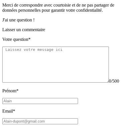
Merci de correspondre
avec courtoisie
et de ne pas partager
de
données personnelles
pour garantir votre confidentialité.
J'ai une question !
Laisser un commentaire
Votre question*
0/500
Prénom*
Email*