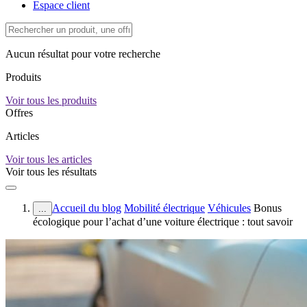
Espace client
Aucun résultat pour votre recherche
Produits
Voir tous les produits
Offres
Articles
Voir tous les articles
Voir tous les résultats
Accueil du blog
Mobilité électrique
Véhicules
Bonus
...
écologique pour l’achat d’une voiture électrique : tout savoir