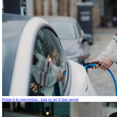
Prime à la conversion : tout ce qu’il faut savoir