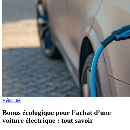
Véhicules
Bonus écologique pour l’achat d’une
voiture électrique : tout savoir