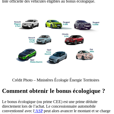
liste officielle des véhicules éligibles au bonus écologique.
Crédit Photo – Ministères Écologie Énergie Territoires
Comment obtenir le bonus écologique ?
Le bonus écologique (ou prime CEE) est une prime déduite
directement lors de l’achat. Le concessionnaire automobile
conventionné avec l
‘ASP
peut alors avancer le montant et se charge