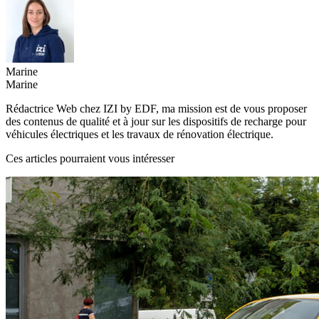
Marine
Marine
Rédactrice Web chez IZI by EDF, ma mission est de vous proposer
des contenus de qualité et à jour sur les dispositifs de recharge pour
véhicules électriques et les travaux de rénovation électrique.
Ces articles pourraient vous intéresser