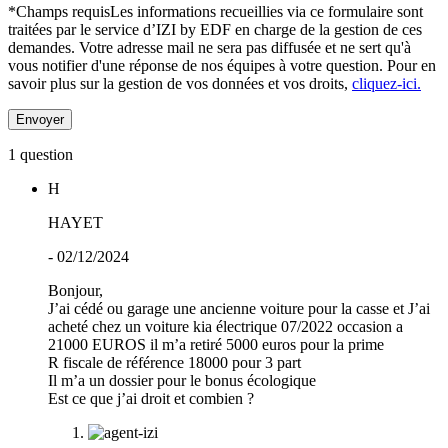
*Champs requis
Les informations recueillies via ce formulaire sont
traitées par le service d’IZI by EDF en charge de la gestion de ces
demandes. Votre adresse mail ne sera pas diffusée et ne sert qu'à
vous notifier d'une réponse de nos équipes à votre question.
Pour en
savoir plus sur la gestion de vos données et vos droits,
cliquez-ici.
1 question
H
HAYET
- 02/12/2024
Bonjour,
J’ai cédé ou garage une ancienne voiture pour la casse et J’ai
acheté chez un voiture kia électrique 07/2022 occasion a
21000 EUROS il m’a retiré 5000 euros pour la prime
R fiscale de référence 18000 pour 3 part
Il m’a un dossier pour le bonus écologique
Est ce que j’ai droit et combien ?