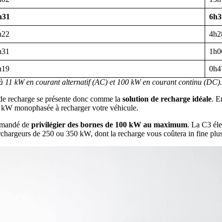
h31
6h
h22
4h
h31
1h
h19
0h
à 11 kW en courant alternatif (AC) et 100 kW en courant continu (DC).
 de recharge se présente donc comme la
solution de recharge idéale
. E
,4 kW monophasée à recharger votre véhicule.
ommandé de
privilégier des bornes de 100 kW au maximum
. La C3 él
rchargeurs de 250 ou 350 kW, dont la recharge vous coûtera in fine plus