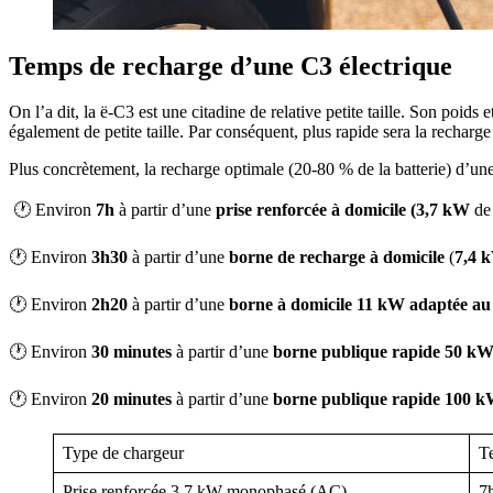
Temps de recharge d’une C3 électrique
On l’a dit, la ë-C3 est une citadine de relative petite taille. Son poids
également de petite taille. Par conséquent, plus rapide sera la recharg
Plus concrètement, la recharge optimale (20-80 % de la batterie) d’un
🕐 Environ
7h
à partir d’une
prise renforcée à domicile
(3,7 kW
de
🕐 Environ
3h30
à partir d’une
borne de recharge à domicile
(
7,4
🕐 Environ
2h20
à partir d’une
borne à domicile 11 kW adaptée au 
🕐 Environ
30 minutes
à partir d’une
borne publique rapide 50 kW
🕐 Environ
20 minutes
à partir d’une
borne publique rapide 100 
Type de chargeur
T
Prise renforcée 3,7 kW monophasé (AC)
7