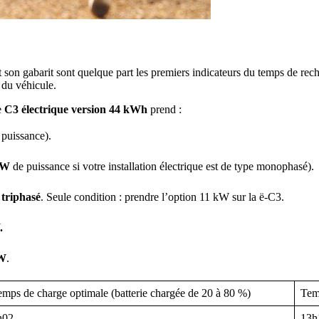
 et son gabarit sont quelque part les premiers indicateurs du temps de rec
e du véhicule.
e
C3 électrique version 44 kWh
prend :
 puissance).
 kW
de puissance si votre installation électrique est de type monophasé)
triphasé
. Seule condition : prendre l’option 11 kW sur la ë-C3.
.
kW
.
emps de charge optimale (batterie chargée de 20 à 80 %)
Tem
h02
13