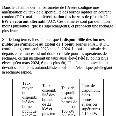
Dans le détail, le dernier baromètre de l’Avere souligne une
amélioration du taux de disponibilité des bornes rapides en courant
continu (DC), mais une
détérioration des bornes de plus de 22
kW en courant alternatif
(AC). Ces dernières sont par définition
moins puissantes (que les superchargeurs) et proposent une recharge
plus lente.
Sur le long terme, il est à noter que la
disponibilité des bornes
publiques s’améliore au global
de 1 point
(bornes en AC et DC
confondues) entre août 2023 et août 2024. La saison estivale des
départs en vacances est nul doute cruciale pour les opérateurs de
recharge, ce qui justifierait un taux aussi élevé l’été (5 points plus
élevé qu’en mars 2024, 6 mois plus tôt). Une bonne nouvelle qui
devrait satisfaire les automobilistes roulant à l’électrique privilégiant
la recharge rapide.
Taux
Taux de
Taux de
moyen
Taux de
disponib
disponibilit
de
disponibi
ilité des
é des
disponibi
lité des
bornes
bornes
lité des
bornes de
de 22
égales ou
bornes
moins de
kW et
supérieures
publique
150 kW
plus (en
à 150 kW
s (AC et
(en DC)