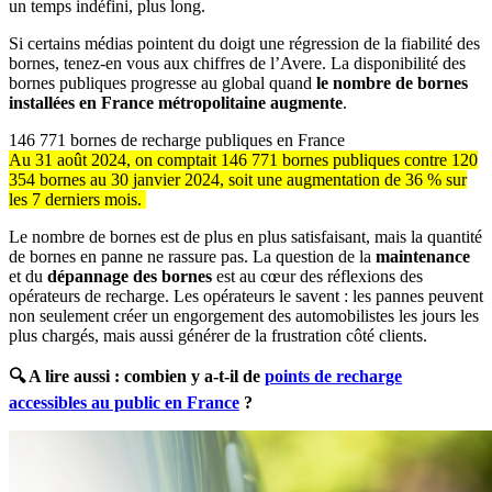
un temps indéfini, plus long.
Si certains médias pointent du doigt une régression de la fiabilité des
bornes, tenez-en vous aux chiffres de l’Avere. La disponibilité des
bornes publiques progresse au global quand
le nombre de bornes
installées en France métropolitaine augmente
.
146 771 bornes de recharge publiques en France
Au 31 août 2024, on comptait 146 771 bornes publiques contre 120
354 bornes au 30 janvier 2024, soit une augmentation de 36 % sur
les 7 derniers mois.
Le nombre de bornes est de plus en plus satisfaisant, mais la quantité
de bornes en panne ne rassure pas. La question de la
maintenance
et du
dépannage
des bornes
est au cœur des réflexions des
opérateurs de recharge. Les opérateurs le savent : les pannes peuvent
non seulement créer un engorgement des automobilistes les jours les
plus chargés, mais aussi générer de la frustration côté clients.
🔍 A lire aussi : combien y a-t-il de
points de recharge
accessibles au public en France
?