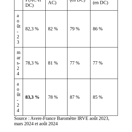
AC)
(en DC)
DC)
a
o
ût
82,3 %
82 %
79 %
86 %
-
2
3
m
ar
s-
78,3 %
81 %
77 %
77 %
2
4
a
o
ût
83,3 %
78 %
87 %
85 %
-
2
4
Source : Avere-France Baromètre IRVE août 2023,
mars 2024 et août 2024