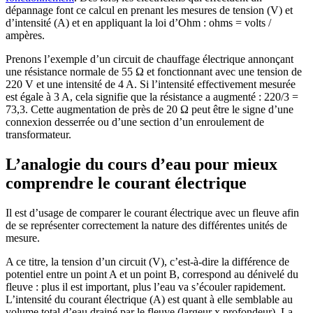
dépannage font ce calcul en prenant les mesures de tension (V) et
d’intensité (A) et en appliquant la loi d’Ohm : ohms = volts /
ampères.
Prenons l’exemple d’un circuit de chauffage électrique annonçant
une résistance normale de 55 Ω et fonctionnant avec une tension de
220 V et une intensité de 4 A. Si l’intensité effectivement mesurée
est égale à 3 A, cela signifie que la résistance a augmenté : 220/3 =
73,3. Cette augmentation de près de 20 Ω peut être le signe d’une
connexion desserrée ou d’une section d’un enroulement de
transformateur.
L’analogie du cours d’eau pour mieux
comprendre le courant électrique
Il est d’usage de comparer le courant électrique avec un fleuve afin
de se représenter correctement la nature des différentes unités de
mesure.
A ce titre, la tension d’un circuit (V), c’est-à-dire la différence de
potentiel entre un point A et un point B, correspond au dénivelé du
fleuve : plus il est important, plus l’eau va s’écouler rapidement.
L’intensité du courant électrique (A) est quant à elle semblable au
volume total d’eau drainé par le fleuve (largeur x profondeur). La