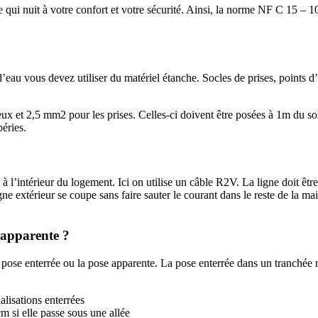
 qui nuit à votre confort et votre sécurité. Ainsi, la norme NF C 15 – 100 
 d’eau vous devez utiliser du matériel étanche. Socles de prises, points
x et 2,5 mm2 pour les prises. Celles-ci doivent être posées à 1m du sol.
péries.
é à l’intérieur du logement. Ici on utilise un câble R2V. La ligne doit êt
igne extérieur se coupe sans faire sauter le courant dans le reste de la ma
e apparente ?
a pose enterrée ou la pose apparente. La pose enterrée dans un tranchée r
alisations enterrées
m si elle passe sous une allée