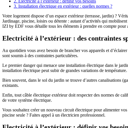
2. Electricité à l’extérieur : définir vos besoins
3. Installation électrique en extérieur : quelles normes ?
Votre logement dispose d’un espace extérieur (terrasse, jardin) ? Véritab
Jardinage, piscine, loisirs ou détente : autant d’activités qui mobilisen
IZI by EDF vous détaille tous les éléments à prendre en compte pour avo
Electricité à l’extérieur : des contraintes s
Au quotidien vous avez besoin de brancher vos appareils et d’éclairer vo
sont soumis à des contraintes particulières.
Le premier danger qui menace une installation électrique dans le jardin 
installation électrique peut subir de grandes variations de température
Bien souvent, dans le sol du jardin se trouve d’autres canalisations (
existants.
Enfin, tout câble électrique extérieur doit respecter des normes de cal
de votre système électrique.
Vous souhaitez créer un nouveau circuit électrique pour alimenter vo
piscine seule ? Faites appel à un électricien professionnel.
Electricité à l’extérieur : définir vos besoi