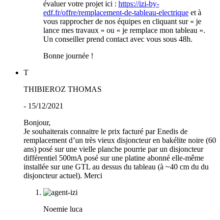
évaluer votre projet ici :
https://izi-by-
edf.fr/offre/remplacement-de-tableau-electrique
et à
vous rapprocher de nos équipes en cliquant sur « je
lance mes travaux » ou « je remplace mon tableau ».
Un conseiller prend contact avec vous sous 48h.
Bonne journée !
T
THIBIEROZ THOMAS
- 15/12/2021
Bonjour,
Je souhaiterais connaitre le prix facturé par Enedis de
remplacement d’un très vieux disjoncteur en bakélite noire (60
ans) posé sur une vielle planche pourrie par un disjoncteur
différentiel 500mA posé sur une platine abonné elle-même
installée sur une GTL au dessus du tableau (à ~40 cm du du
disjoncteur actuel). Merci
Noemie luca