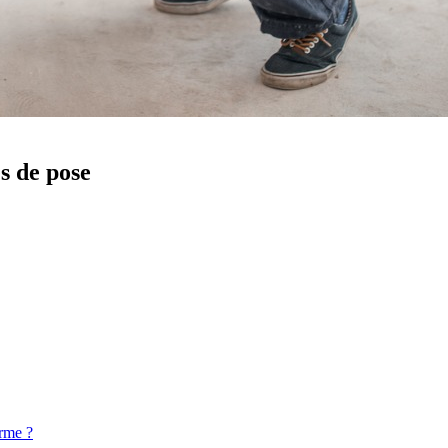
es de pose
orme ?