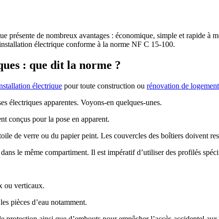
ique présente de nombreux avantages : économique, simple et rapide à
e installation électrique conforme à la norme NF C 15-100.
ues : que dit la norme ?
nstallation électrique
pour toute construction ou
rénovation de logement
poses électriques apparentes. Voyons-en quelques-unes.
ment conçus pour la pose en apparent.
oile de verre ou du papier peint. Les couvercles des boîtiers doivent res
bles dans le même compartiment. Il est impératif d’utiliser des profilés sp
x ou verticaux.
s les pièces d’eau notamment.
de protection ainsi que d’embouts pour empêcher l’accès accidentel aux 