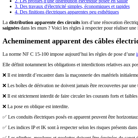
2. Les profilés d'une distribution électrique posée en saillie
3. Des travaux d'électricité simples, économiques et rapides
4. Des finitions électriques apparentes peu esthétiques
La
distribution apparente des circuits
lors d’une rénovation électr
saignées
dans les murs ? Voici les règles à respecter pour réaliser un
Acheminement apparent des câbles électriq
La norme NF C 15-100 impose aujourd’hui les règles de pose d’une
i
Elle définit notamment les obligations et interdictions relatives aux 
❌ Il est interdit d’encastrer dans la maçonnerie des matériels initiale
❌ Les boîtes de dérivation ne doivent jamais être recouvertes par une t
❌ Il est strictement interdit de faire circuler les courants forts et fai
❌ La pose en oblique est interdite.
✅ Les conduits électriques posés en apparent peuvent être horizontau
✅ Les indices IP et IK sont à respecter selon les risques présents dan
✅ Les plinthes, moulures et goulottes doivent être équipées de capot 