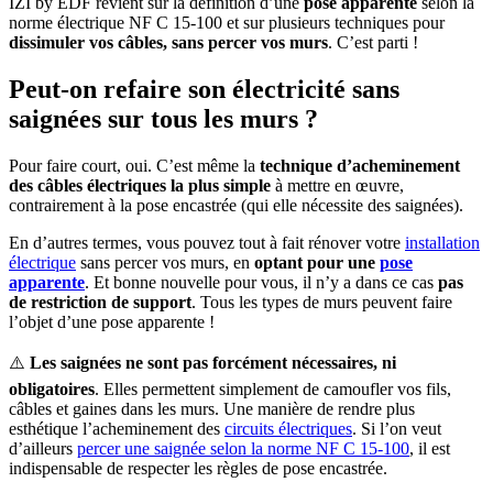
IZI by EDF revient sur la définition d’une
pose apparente
selon la
norme électrique NF C 15-100 et sur plusieurs techniques pour
dissimuler vos câbles, sans percer vos murs
. C’est parti !
Peut-on refaire son électricité sans
saignées sur tous les murs ?
Pour faire court, oui. C’est même la
technique d’acheminement
des câbles électriques la plus simple
à mettre en œuvre,
contrairement à la pose encastrée (qui elle nécessite des saignées).
En d’autres termes, vous pouvez tout à fait rénover votre
installation
électrique
sans percer vos murs, en
optant pour une
pose
apparente
. Et bonne nouvelle pour vous, il n’y a dans ce cas
pas
de restriction de support
. Tous les types de murs peuvent faire
l’objet d’une pose apparente !
⚠️
Les saignées ne sont pas forcément nécessaires, ni
obligatoires
. Elles permettent simplement de camoufler vos fils,
câbles et gaines dans les murs. Une manière de rendre plus
esthétique l’acheminement des
circuits électriques
. Si l’on veut
d’ailleurs
percer une saignée selon la norme NF C 15-100
, il est
indispensable de respecter les règles de pose encastrée.