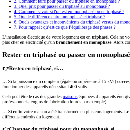
2. Comment faire pour passer du triphasé en monophasé ?
3. Quel prix pour passer du triphasé au monophasé ?
4. Comment savoir si l'on est en monophasé ou en triphasé ?
5. Quelle différence entre monophasé et triphasé ?
6. Quels avantages et inconvénients du triphasé versus du mon
7. Pour rappel : qu’est-ce que l’équilibrage des phases ?
L’installation électrique de votre logement est en
triphasé
. Cela ne v
plus cher en électricité qu’un
branchement en monophasé
. Alors c
Rester en triphasé ou passer en monophasé ?
👉Restez en triphasé, si…
… Si la puissance du compteur (égale ou supérieure à 15 kVa)
corres
fonctionner des appareils nécessitant 400 volts.
Cela peut être le cas des grandes
maisons
équipées d’appareils énergiv
professionnels, engins de fabrication lourds par exemple).
… Si enfin votre maison a été transformée en plusieurs logements. Le 
différents endroits du logement.
👉Changez du triphasé pour du monophasé, si…