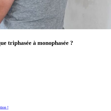
que triphasée à monophasée ?
tion !