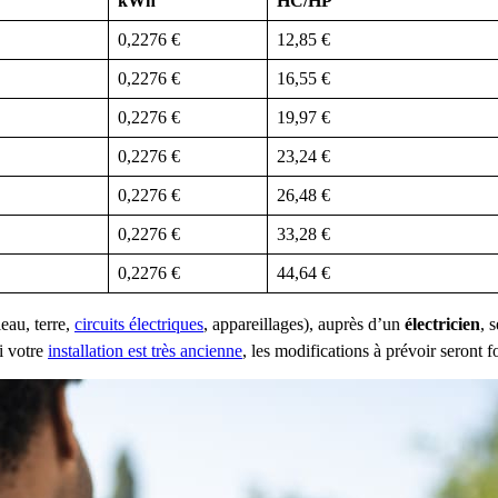
kWh
HC/HP
0,2276 €
12,85 €
0,2276 €
16,55 €
0,2276 €
19,97 €
0,2276 €
23,24 €
0,2276 €
26,48 €
0,2276 €
33,28 €
0,2276 €
44,64 €
leau, terre,
circuits électriques
, appareillages), auprès d’un
électricien
, 
i votre
installation est très ancienne
, les modifications à prévoir seront