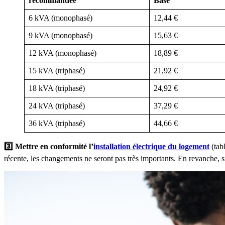
recommandée
Base
6 kVA (monophasé)
12,44 €
9 kVA (monophasé)
15,63 €
12 kVA (monophasé)
18,89 €
15 kVA (triphasé)
21,92 €
18 kVA (triphasé)
24,92 €
24 kVA (triphasé)
37,29 €
36 kVA (triphasé)
44,66 €
3️⃣ Mettre en conformité l’
installation électrique du logement
(tab
récente, les changements ne seront pas très importants. En revanche, s