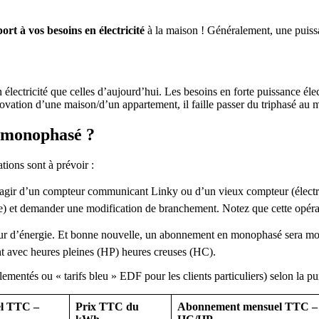
rt à vos besoins en électricité
à la maison ! Généralement, une puissa
électricité que celles d’aujourd’hui. Les besoins en forte puissance él
énovation d’une maison/d’un appartement, il faille passer du triphasé au
n monophasé ?
ions sont à prévoir :
 s’agir d’un compteur communicant Linky ou d’un vieux compteur (électr
re) et demander une modification de branchement. Notez que cette opérat
ur d’énergie. Et bonne nouvelle, un abonnement en monophasé sera moin
nt avec heures pleines (HP) heures creuses (HC).
glementés ou « tarifs bleu » EDF pour les clients particuliers) selon la 
l
TTC –
Prix TTC du
Abonnement
mensuel
TTC –