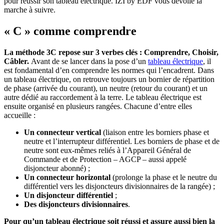
pour réussir son tableau électrique. IZI by EDF vous dévoile la
marche à suivre.
« C » comme comprendre
La méthode 3C repose sur 3 verbes clés : Comprendre, Choisir,
Câbler.
Avant de se lancer dans la pose d’un
tableau électrique
, il
est fondamental d’en comprendre les normes qui l’encadrent. Dans
un tableau électrique, on retrouve toujours un bornier de répartition
de phase (arrivée du courant), un neutre (retour du courant) et un
autre dédié au raccordement à la terre. Le tableau électrique est
ensuite organisé en plusieurs rangées. Chacune d’entre elles
accueille :
Un connecteur vertical
(liaison entre les borniers phase et
neutre et l’interrupteur différentiel. Les borniers de phase et de
neutre sont eux-mêmes reliés à l’Appareil Général de
Commande et de Protection – AGCP – aussi appelé
disjoncteur abonné) ;
Un connecteur horizontal
(prolonge la phase et le neutre du
différentiel vers les disjoncteurs divisionnaires de la rangée) ;
Un disjoncteur différentiel
;
Des disjoncteurs divisionnaires
.
Pour qu’un tableau électrique soit réussi et assure aussi bien la