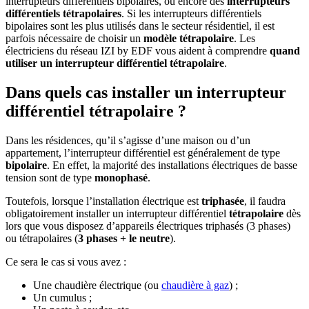
interrupteurs différentiels bipolaires, ou encore des
interrupteurs
différentiels tétrapolaires
. Si les interrupteurs différentiels
bipolaires sont les plus utilisés dans le secteur résidentiel, il est
parfois nécessaire de choisir un
modèle tétrapolaire
. Les
électriciens du réseau IZI by EDF vous aident à comprendre
quand
utiliser un interrupteur différentiel tétrapolaire
.
Dans quels cas installer un interrupteur
différentiel tétrapolaire ?
Dans les résidences, qu’il s’agisse d’une maison ou d’un
appartement, l’interrupteur différentiel est généralement de type
bipolaire
. En effet, la majorité des installations électriques de basse
tension sont de type
monophasé
.
Toutefois, lorsque l’installation électrique est
triphasée
, il faudra
obligatoirement installer un interrupteur différentiel
tétrapolaire
dès
lors que vous disposez d’appareils électriques triphasés (3 phases)
ou tétrapolaires (
3 phases + le neutre
).
Ce sera le cas si vous avez :
Une chaudière électrique (ou
chaudière à gaz
) ;
Un cumulus ;