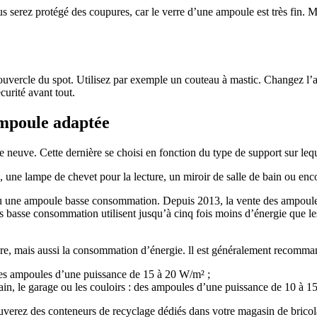
s serez protégé des coupures, car le verre d’une ampoule est très fin. M
 couvercle du spot. Utilisez par exemple un couteau à mastic. Changez l’
curité avant tout.
ampoule adaptée
euve. Cette dernière se choisi en fonction du type de support sur lequel 
ne lampe de chevet pour la lecture, un miroir de salle de bain ou enco
ne ampoule basse consommation. Depuis 2013, la vente des ampoules à
 basse consommation utilisent jusqu’à cinq fois moins d’énergie que l
mière, mais aussi la consommation d’énergie. ll est généralement recomman
 des ampoules d’une puissance de 15 à 20 W/m² ;
ain, le garage ou les couloirs : des ampoules d’une puissance de 10 à 
ouverez des conteneurs de recyclage dédiés dans votre magasin de bricol