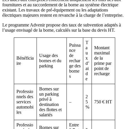
fournitures et au raccordement de la borne au système électrique
existant. Les travaux de pré-équipement ou les adaptations
électriques majeures restent en revanche à la charge de l’entreprise.
Le programme Advenir propose des taux de subvention adaptés à
l’usage envisagé de la borne, calculés sur la base du devis HT.
T
Puissa
a
Montant
nce
u
maximal
Usage des
de
Bénéficia
x
de la
bornes et du
rechar
ire
d’
prime par
parking
ge des
ai
point de
borne
d
recharge
s
e
Bornes sur
Professio
un parking
nnels des
2
privé à
services
–
5
750 € HT
destination
automobi
%
des flottes et
les
salariés
Professio
Entre
Bornes sur