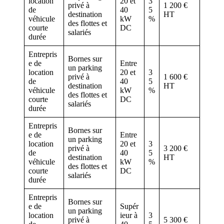
location
20 et
3
privé à
1 200 €
de
40
5
destination
HT
véhicule
kW
%
des flottes et
courte
DC
salariés
durée
Entrepris
Bornes sur
e de
Entre
un parking
location
20 et
3
privé à
1 600 €
de
40
5
destination
HT
véhicule
kW
%
des flottes et
courte
DC
salariés
durée
Entrepris
Bornes sur
e de
Entre
un parking
location
20 et
3
privé à
3 200 €
de
40
5
destination
HT
véhicule
kW
%
des flottes et
courte
DC
salariés
durée
Entrepris
Bornes sur
e de
Supér
un parking
location
ieur à
3
privé à
5 300 €