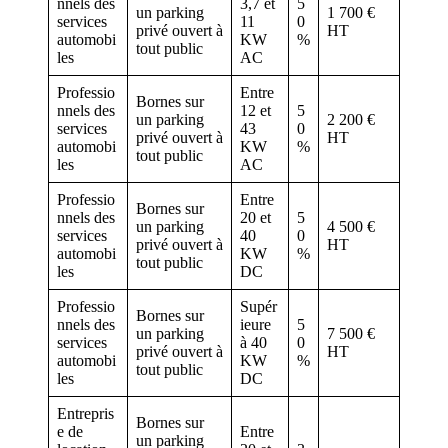
nnels des
3,7 et
5
un parking
1 700 €
services
11
0
privé ouvert à
HT
automobi
KW
%
tout public
les
AC
Professio
Entre
Bornes sur
nnels des
12 et
5
un parking
2 200 €
services
43
0
privé ouvert à
HT
automobi
KW
%
tout public
les
AC
Professio
Entre
Bornes sur
nnels des
20 et
5
un parking
4 500 €
services
40
0
privé ouvert à
HT
automobi
KW
%
tout public
les
DC
Professio
Supér
Bornes sur
nnels des
ieure
5
un parking
7 500 €
services
à 40
0
privé ouvert à
HT
automobi
KW
%
tout public
les
DC
Entrepris
Bornes sur
e de
Entre
un parking