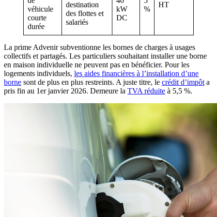
de
40
5
destination
HT
véhicule
kW
%
des flottes et
courte
DC
salariés
durée
La prime Advenir subventionne les bornes de charges à usages
collectifs et partagés. Les particuliers souhaitant installer une borne
en maison individuelle ne peuvent pas en bénéficier. Pour les
logements individuels,
les aides financières à l’installation d’une
borne
sont de plus en plus restreints. A juste titre, le
crédit d’impôt
a
pris fin au 1er janvier 2026. Demeure la
TVA réduite
à 5,5 %.