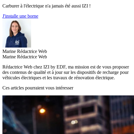
Carburer à l'électrique n'a jamais été aussi IZI !
J'installe une borne
Marine
Rédactrice Web
Marine
Rédactrice Web
Rédactrice Web chez IZI by EDF, ma mission est de vous proposer
des contenus de qualité et à jour sur les dispositifs de recharge pour
véhicules électriques et les travaux de rénovation électrique.
Ces articles pourraient vous intéresser