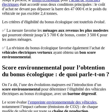
électriques
était accordé sous deux conditions principales : le coût
d’achat ne devant pas dépasser la barre des 47 000 € et le poids du
véhicule ne pas excéder 2,4 tonnes.
Les critères d’éligibilité du bonus écologique ont toutefois évolué.
✅ La mesure favorise les
ménages aux revenus les plus modestes
qui pourront obtenir jusqu’à 5 700 € de bonus, contre 3 500 € pour
les autres ménages.
✅ La révision du bonus écologique favorise également l’achat de
véhicules électriques
vertueux
ayant obtenu un
bon score
environnemental
.
Score environnemental pour l’obtention
du bonus écologique : de quoi parle-t-on ?
On l’a dit, l’une des évolutions majeures est l’introduction d’un
score environnemental
pour déterminer l’éligibilité des véhicules
électriques au bonus écologique, avec un
barème dégressif
.
Le score évalue
l’empreinte environnementale des véhicules
,
notamment l’impact carbone (émissions de CO2) : de chaque
modèle de véhicule sur toute sa
chaîne de production,