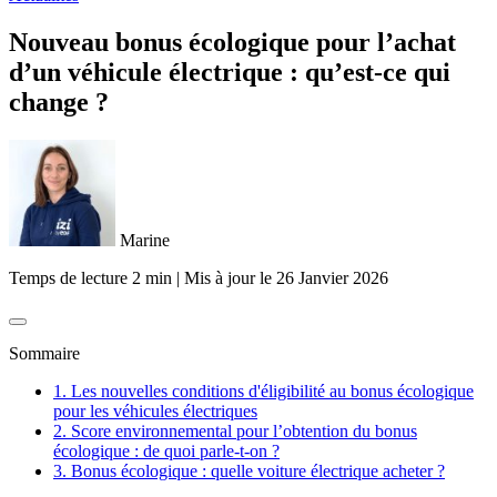
Nouveau bonus écologique pour l’achat
d’un véhicule électrique : qu’est-ce qui
change ?
Marine
Temps de lecture 2 min
|
Mis à jour le
26 Janvier 2026
Sommaire
1. Les nouvelles conditions d'éligibilité au bonus écologique
pour les véhicules électriques
2. Score environnemental pour l’obtention du bonus
écologique : de quoi parle-t-on ?
3. Bonus écologique : quelle voiture électrique acheter ?