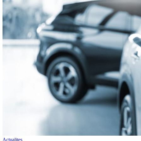
Actualites