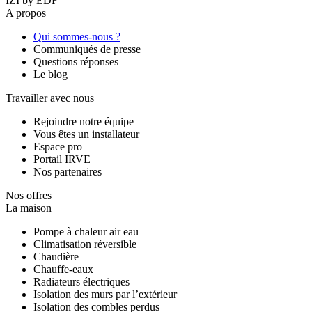
IZI by EDF
A propos
Qui sommes-nous ?
Communiqués de presse
Questions réponses
Le blog
Travailler avec nous
Rejoindre notre équipe
Vous êtes un installateur
Espace pro
Portail IRVE
Nos partenaires
Nos offres
La maison
Pompe à chaleur air eau
Climatisation réversible
Chaudière
Chauffe-eaux
Radiateurs électriques
Isolation des murs par l’extérieur
Isolation des combles perdus