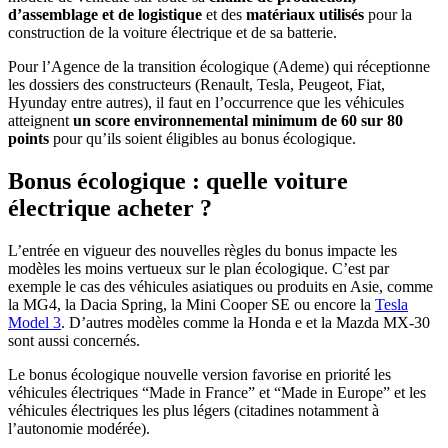
d’assemblage et de logistique
et des
matériaux utilisés
pour la
construction de la voiture électrique et de sa batterie.
Pour l’Agence de la transition écologique (Ademe) qui réceptionne
les dossiers des constructeurs (Renault, Tesla, Peugeot, Fiat,
Hyunday entre autres), il faut en l’occurrence que les véhicules
atteignent
un score environnemental minimum de 60 sur 80
points
pour qu’ils soient éligibles au bonus écologique.
Bonus écologique : quelle voiture
électrique acheter ?
L’entrée en vigueur des nouvelles règles du bonus impacte les
modèles les moins vertueux sur le plan écologique. C’est par
exemple le cas des véhicules asiatiques ou produits en Asie, comme
la MG4, la Dacia Spring, la Mini Cooper SE ou encore la
Tesla
Model 3
. D’autres modèles comme la Honda e et la Mazda MX-30
sont aussi concernés.
Le bonus écologique nouvelle version favorise en priorité les
véhicules électriques “Made in France” et “Made in Europe” et les
véhicules électriques les plus légers (citadines notamment à
l’autonomie modérée).