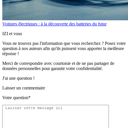
Voitures électriques : à la découverte des batteries du futur
IZI et vous
Vous ne trouvez pas l'information que vous recherchez ? Posez votre
question à nos auteurs afin qu'ils puissent vous apporter
la meilleure
réponse !
Merci de correspondre
avec courtoisie
et de ne pas partager
de
données personnelles
pour garantir votre confidentialité.
J'ai une question !
Laisser un commentaire
Votre question*