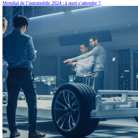
Mondial de l’automobile 2024 : à quoi s’attendre ?