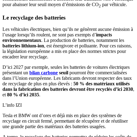
pour abaisser leur seuil moyen d’émissions de CO
par véhicule.
2
Le recyclage des batteries
Les véhicules électriques, bien qu’ils ne génèrent aucune émission à
l’usage lorsqu’ils roulent, ne sont pas exempts d’
impacts
environnementaux
. La production de batteries, notamment les
batteries lithium-ion
, est énergivore et polluante. Pour ces raisons,
la législation européenne a mis en place des normes strictes pour
encadrer leur recyclage.
D’ici 2027 par exemple, seules les batteries de voitures électriques
présentant un
bilan carbone
seuil
pourront être commercialisées
dans l’Union européenne. Les fabricants devront respecter des taux
de recyclage de plus en plus élevés :
50 % des matériaux utilisés
dans la fabrication des batteries devront être recyclés d’ici 2030
,
et
80 % d’ici 2035
.
L’info IZI
Tesla et BMW ont d’ores et déjà mis en place des systèmes de
recyclage en circuit fermé, permettant de récupérer et de réutiliser
une grande partie des matériaux des batteries usagées.
A terme, le recyclage des batteries permettra de réduire les coûts de