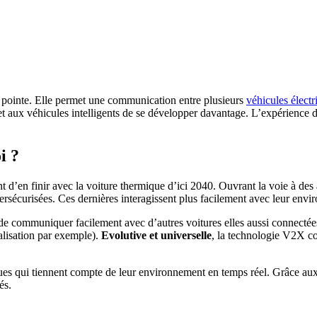
 pointe. Elle permet une communication entre plusieurs
véhicules électr
t aux véhicules intelligents de se développer davantage. L’expérience d
i ?
nt d’en finir avec la voiture thermique d’ici 2040. Ouvrant la voie à d
ersécurisées. Ces dernières interagissent plus facilement avec leur envi
e communiquer facilement avec d’autres voitures elles aussi connectées
nalisation par exemple).
Evolutive et universelle
, la technologie V2X co
triques qui tiennent compte de leur environnement en temps réel. Grâce au
és.