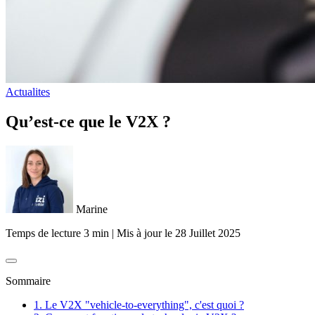
Actualites
Qu’est-ce que le V2X ?
Marine
Temps de lecture 3 min
|
Mis à jour le
28 Juillet 2025
Sommaire
1. Le V2X "vehicle-to-everything", c'est quoi ?