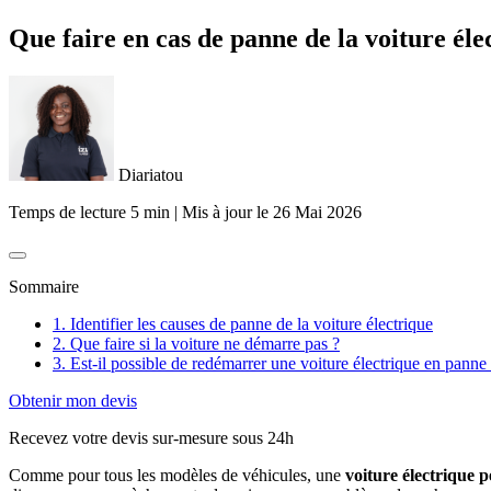
Que faire en cas de panne de la voiture éle
Diariatou
Temps de lecture 5 min
|
Mis à jour le
26 Mai 2026
Sommaire
1. Identifier les causes de panne de la voiture électrique
2. Que faire si la voiture ne démarre pas ?
3. Est-il possible de redémarrer une voiture électrique en panne
Obtenir mon devis
Recevez votre devis sur-mesure sous 24h
Comme pour tous les modèles de véhicules, une
voiture électrique 