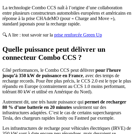
La technologie Combo CCS naît à l’origine d’une collaboration
entre plusieurs constructeurs automobiles européens et américains en
réponse à la prise CHAdeMO (pour « Charge and Move »),
standard japonais pour la recharge rapide.
🔍 A lire : tout savoir sur la
prise renforcée Green Up
Quelle puissance peut délivrer un
connecteur Combo CCS ?
Côté performances, le Combo CCS peut délivrer
pour l’heure
jusqu’à 350 kW de puissance en France
, avec des temps de
recharge records. Pour être plus précis, le CCS 2.0 est le type le plus
répandu en Europe (contrairement au CCS 1.0 moins performant,
tolérant 80 kW et utilisé en Amérique du Nord).
Autrement dit, une très haute puissance qui
permet de recharger
80 % d’une batterie en 20 minutes
seulement sur des
infrastructures adaptées. C’est le cas de certains superchargeurs
Tesla, des chargeurs rapides Ionity ou Fastned par exemple.
Les infrastructures de recharge pour véhicules électriques (IRVE) de
350 kW sont à date encore peu répandues, mais devraient se