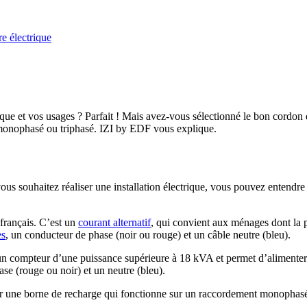
re électrique
que et vos usages ? Parfait ! Mais avez-vous sélectionné le bon cordon d
e monophasé ou triphasé. IZI by EDF vous explique.
?
vous souhaitez réaliser une installation électrique, vous pouvez entendre
 français. C’est un
courant alternatif
, qui convient aux ménages dont la p
es
, un conducteur de phase (noir ou rouge) et un câble neutre (bleu).
’un compteur d’une puissance supérieure à 18 kVA et permet d’alimenter
ase (rouge ou noir) et un neutre (bleu).
ller une borne de recharge qui fonctionne sur un raccordement monophas