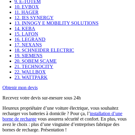
9. E-TOTEM
10. EVBOX
11. HAGER
12. IES SYNERGY
13. INNOGY E MOBILITY SOLUTIONS
14. KEBA
15. LAFON
16. LEGRAND
17. NEXANS
18. SCHNEIDER ELECTRIC
19. SIEMENS
20. SOBEM SCAME
21. TECHNOCITY
22. WALLBOX
23. WATTPARK
Obtenir mon devis
Recevez votre devis sur-mesure sous 24h
Heureux propriétaire d’une voiture électrique, vous souhaitez
recharger vos batteries à domicile ? Pour ça, l’
installation d’une
borne de recharge
vous assurera sécurité et confort. En plus, vous
avez le choix : plus d’une vingtaine d’entreprises fabrique des
bornes de recharge. Présentation !