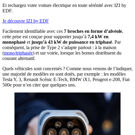
Et rechargez votre voiture électrique en toute sérénité avec IZI by
EDF.
Je découvre IZI by EDF
Facilement identifiable avec ces
7 broches en forme d’alvéole
,
cette prise est conçue pour supporter jusqu’à
7,4 kW en
monophasé
et
jusqu’à 43 kW de puissance en triphasé
. Par
conséquent, la prise de Type 2 s’adapte partout : à la maison
(
mono/triphasée
) et sur voirie, lorsque les bornes distribuent du
courant alternatif.
Quels véhicules sont concernés ? Comme nous venons de l’indiquer,
une majorité de modèles en sont dotés, par exemple : les modèles
Tesla Y, 3, Renault Scénic E-Tech, BMW iX1, Peugeot e-208, Fiat
500e pour n’en citer que quelques uns.