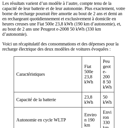
Les résultats varient d’un modèle à l’autre, compte tenu de la
capacité de leur batterie et de leur autonomie. Plus exactement, votre
borne de recharge pourrait être amortie au bout de 2 ans et demi an
en rechargeant quotidiennement et exclusivement à domicile en
heures creuses une Fiat 500e 23,8 kWh (190 km d’autonomie), et,
au bout de 2 ans une Peugeot e-2008 50 kWh (330 km
d’autonomie).
Voici un récapitulatif des consommations et des dépenses pour la
recharge électrique des deux modèles de voitures évoquées :
Peu
Fiat
geot
500e
e-
Caractéristiques
23,8
200
kWh
8 50
kWh
23,8
50
Capacité de la batterie
kWh
kWh
Envi
Enviro
ron
Autonomie en cycle WLTP
n 190
330
km
km