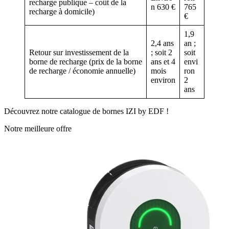
recharge publique – coût de la
n 630 €
765
recharge à domicile)
€
1,9
2,4 ans
an ;
Retour sur investissement de la
; soit 2
soit
borne de recharge (prix de la borne
ans et 4
envi
de recharge / économie annuelle)
mois
ron
environ
2
ans
Découvrez notre catalogue de bornes IZI by EDF !
Notre meilleure offre