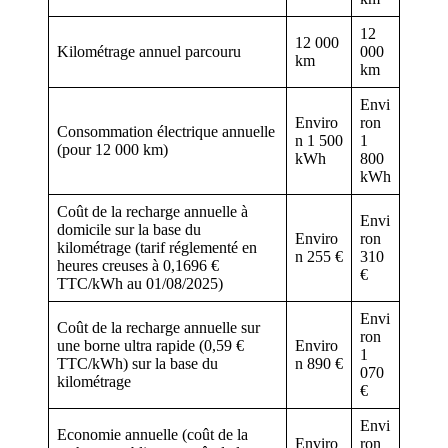
12
12 000
Kilométrage annuel parcouru
000
km
km
Envi
Enviro
ron
Consommation électrique annuelle
n 1 500
1
(pour 12 000 km)
kWh
800
kWh
Coût de la recharge annuelle à
Envi
domicile sur la base du
Enviro
ron
kilométrage (tarif réglementé en
n 255 €
310
heures creuses à 0,1696 €
€
TTC/kWh au 01/08/2025)
Envi
Coût de la recharge annuelle sur
ron
une borne ultra rapide (0,59 €
Enviro
1
TTC/kWh) sur la base du
n 890 €
070
kilométrage
€
Envi
Economie annuelle (coût de la
Enviro
ron