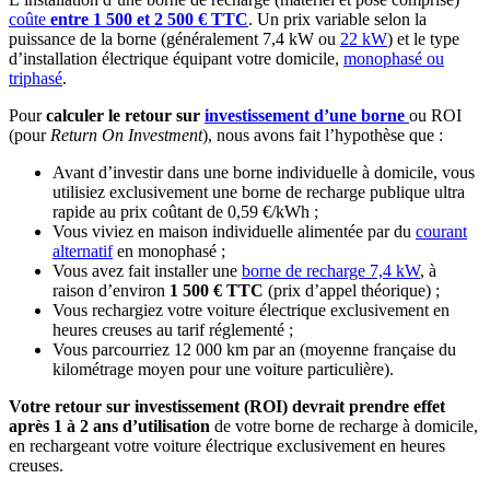
coûte
entre 1 500 et 2 500 € TTC
. Un prix variable selon la
puissance de la borne (généralement 7,4 kW ou
22 kW
) et le type
d’installation électrique équipant votre domicile,
monophasé ou
triphasé
.
Pour
calculer le retour sur
investissement
d’une borne
ou ROI
(pour
Return On Investment
), nous avons fait l’hypothèse que :
Avant d’investir dans une borne individuelle à domicile, vous
utilisiez exclusivement une borne de recharge publique ultra
rapide au prix coûtant de 0,59 €/kWh ;
Vous viviez en maison individuelle alimentée par du
courant
alternatif
en monophasé ;
Vous avez fait installer une
borne de recharge 7,4 kW
, à
raison d’environ
1 500 € TTC
(prix d’appel théorique) ;
Vous rechargiez votre voiture électrique exclusivement en
heures creuses au tarif réglementé ;
Vous parcourriez 12 000 km par an (moyenne française du
kilométrage moyen pour une voiture particulière).
Votre retour sur investissement (ROI) devrait prendre effet
après 1 à 2 ans d’utilisation
de votre borne de recharge à domicile,
en rechargeant votre voiture électrique exclusivement en heures
creuses.