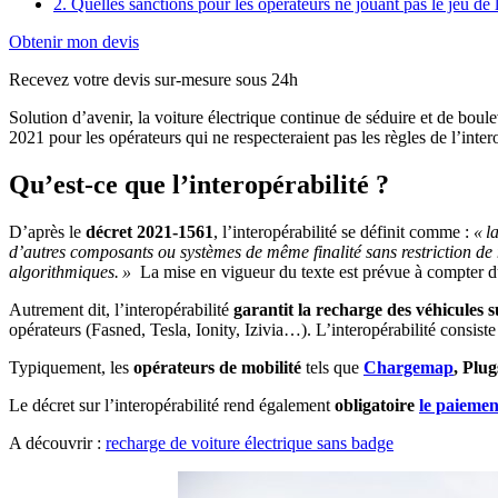
2. Quelles sanctions pour les opérateurs ne jouant pas le jeu de l
Obtenir mon devis
Recevez votre devis sur-mesure sous 24h
Solution d’avenir, la voiture électrique continue de séduire et de b
2021 pour les opérateurs qui ne respecteraient pas les règles de l’intero
Qu’est-ce que l’interopérabilité ?
D’après le
décret 2021-1561
, l’interopérabilité se définit comme :
« l
d’autres composants ou systèmes de même finalité sans restriction de
algorithmiques. »
La mise en vigueur du texte est prévue à compter du
Autrement dit, l’interopérabilité
garantit la recharge des véhicules su
opérateurs (Fasned, Tesla, Ionity, Izivia…). L’interopérabilité consist
Typiquement, les
opérateurs de mobilité
tels que
Chargemap
, Plu
Le décret sur l’interopérabilité rend également
obligatoire
le paiemen
A découvrir :
recharge de voiture électrique sans badge